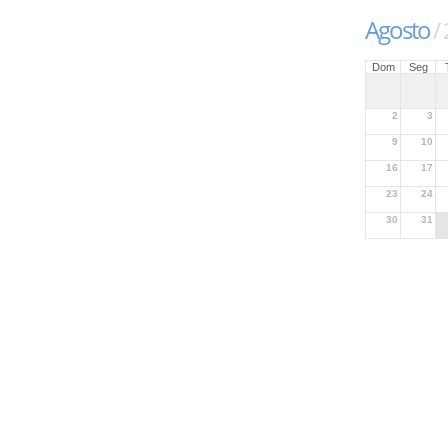
Agosto
/
Dom
Seg
2
3
9
10
16
17
23
24
30
31